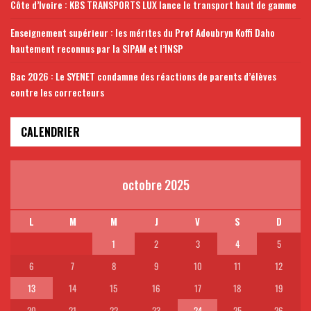
Côte d’Ivoire : KBS TRANSPORTS LUX lance le transport haut de gamme
Enseignement supérieur : les mérites du Prof Adoubryn Koffi Daho
hautement reconnus par la SIPAM et l’INSP
Bac 2026 : Le SYENET condamne des réactions de parents d’élèves
contre les correcteurs
CALENDRIER
octobre 2025
L
M
M
J
V
S
D
1
2
3
4
5
6
7
8
9
10
11
12
13
14
15
16
17
18
19
20
21
22
23
24
25
26