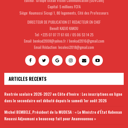
Editeur: Groupe Océan Vision Communication (GOVCom)
Capital: 5 millions FCFA
Siège: Koumassi Sicogi 1, 80 logements, Cité des Professeurs
DIRECTEUR DE PUBLICATION ET REDACTEUR EN CHEF
Benoît KADJO KAKOU
Tel: +225 07 07 77 61 60 / 05 06 53 14 25
Email: benkad2008@yahoo.fr / benkad2016@gmail.com
Email Rédaction: lecoleci2018@gmail.com
ARTICLES RECENTS
Rentrée scolaire 2026-2027 en Côte d’Ivoire : Les inscriptions en ligne
dans le secondaire ont débuté depuis le samedi 1er août 2026
Michel BEMBELE, Président de la MUDESA : « Le Ministre d’État Kobenan
Kouassi Adjoumani a beaucoup fait pour Ananvouenou »