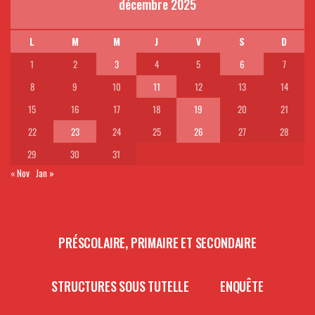
décembre 2025
L
M
M
J
V
S
D
1
2
3
4
5
6
7
8
9
10
11
12
13
14
15
16
17
18
19
20
21
22
23
24
25
26
27
28
29
30
31
« Nov
Jan »
PRÉSCOLAIRE, PRIMAIRE ET SECONDAIRE
STRUCTURES SOUS TUTELLE
ENQUÊTE