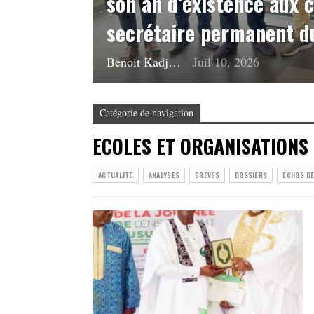
son an d’existence aux 
secrétaire permanent 
Benoit Kadjo
Juil 10, 2026
Catégorie de navigation
ECOLES ET ORGANISATIONS
ACTUALITE
ANALYSES
BREVES
DOSSIERS
ECHOS D