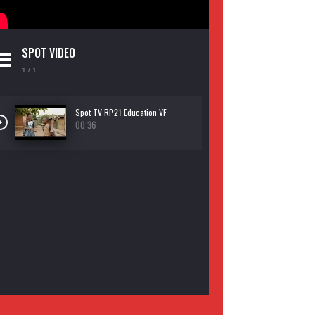
SPOT VIDEO
1
/ 1
Spot TV RP21 Education VF
00:36