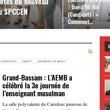
côtés du nouveau
/ David Bli Blé
du SPCCEN
(Candidat) : «
Comment…
ES MINISTERES
ENQUÊTE
EVENEMENTS EN IMAGES
Grand-Bassam : L’AEMB a
célébré la 3e journée de
l’enseignant musulman
La salle polyvalente du Carrefour jeunesse de