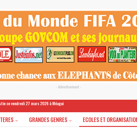
- Advertisement -
estie ce vendredi 27 mars 2026 à Méagui
STERES
GRANDES GENRES
ECOLES ET ORGANISATIO