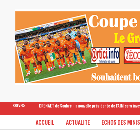
DRENAET de Soubré : la nouvelle présidente de l’AIM sera inv
BREVES:
ACCUEIL
ACTUALITE
ECHOS DES MINI