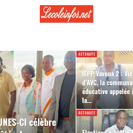
ACTUALITE
IEPP Vavoua 2 : Vi
d’AVC, la communa
éducative appelée 
la…
ACTUALITE
’UNES-CI célèbre
Elections à la MUG