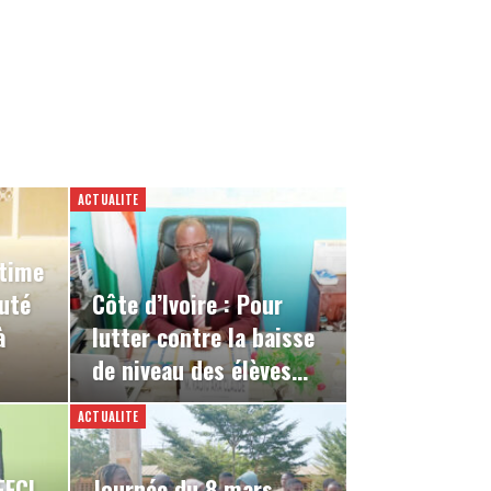
ACTUALITE
ctime
uté
Côte d’Ivoire : Pour
à
lutter contre la baisse
de niveau des élèves…
ACTUALITE
EFCI
Journée du 8 mars