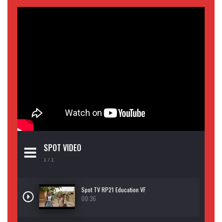
SPOT VIDEO
1
/ 1
Spot TV RP21 Education VF
00:36