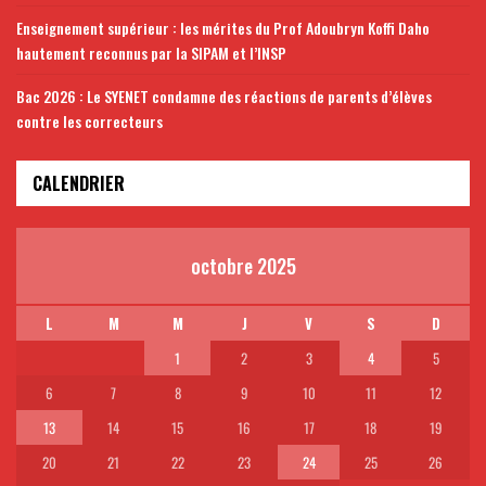
Enseignement supérieur : les mérites du Prof Adoubryn Koffi Daho
hautement reconnus par la SIPAM et l’INSP
Bac 2026 : Le SYENET condamne des réactions de parents d’élèves
contre les correcteurs
CALENDRIER
octobre 2025
L
M
M
J
V
S
D
1
2
3
4
5
6
7
8
9
10
11
12
13
14
15
16
17
18
19
20
21
22
23
24
25
26