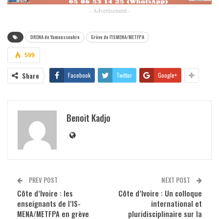
- Advertisement -
DRENA de Yamoussoukro
Grève de l'ISMENA/METFPA
599
Share
Facebook
Twitter
Google+
Benoit Kadjo
PREV POST
NEXT POST
Côte d’Ivoire : les
Côte d’Ivoire : Un colloque
enseignants de l’IS-
international et
MENA/METFPA en grève
pluridisciplinaire sur la