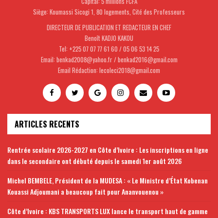
Capital: 5 millions FCFA
Siège: Koumassi Sicogi 1, 80 logements, Cité des Professeurs
DIRECTEUR DE PUBLICATION ET REDACTEUR EN CHEF
Benoît KADJO KAKOU
Tel: +225 07 07 77 61 60 / 05 06 53 14 25
Email: benkad2008@yahoo.fr / benkad2016@gmail.com
Email Rédaction: lecoleci2018@gmail.com
ARTICLES RECENTS
Rentrée scolaire 2026-2027 en Côte d’Ivoire : Les inscriptions en ligne
dans le secondaire ont débuté depuis le samedi 1er août 2026
Michel BEMBELE, Président de la MUDESA : « Le Ministre d’État Kobenan
Kouassi Adjoumani a beaucoup fait pour Ananvouenou »
Côte d’Ivoire : KBS TRANSPORTS LUX lance le transport haut de gamme