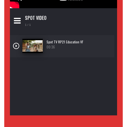
SPOT VIDEO
1
/ 1
Spot TV RP21 Education VF
00:36