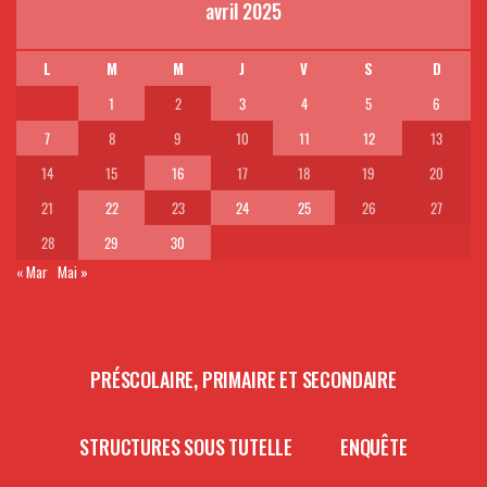
avril 2025
L
M
M
J
V
S
D
1
2
3
4
5
6
7
8
9
10
11
12
13
14
15
16
17
18
19
20
21
22
23
24
25
26
27
28
29
30
« Mar
Mai »
PRÉSCOLAIRE, PRIMAIRE ET SECONDAIRE
STRUCTURES SOUS TUTELLE
ENQUÊTE