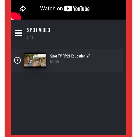
SPOT VIDEO
1
/ 1
Spot TV RP21 Education VF
00:36