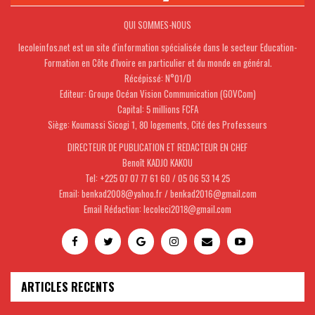
QUI SOMMES-NOUS
lecoleinfos.net est un site d'information spécialisée dans le secteur Education-
Formation en Côte d'Ivoire en particulier et du monde en général.
Récépissé: N°01/D
Editeur: Groupe Océan Vision Communication (GOVCom)
Capital: 5 millions FCFA
Siège: Koumassi Sicogi 1, 80 logements, Cité des Professeurs
DIRECTEUR DE PUBLICATION ET REDACTEUR EN CHEF
Benoît KADJO KAKOU
Tel: +225 07 07 77 61 60 / 05 06 53 14 25
Email: benkad2008@yahoo.fr / benkad2016@gmail.com
Email Rédaction: lecoleci2018@gmail.com
ARTICLES RECENTS