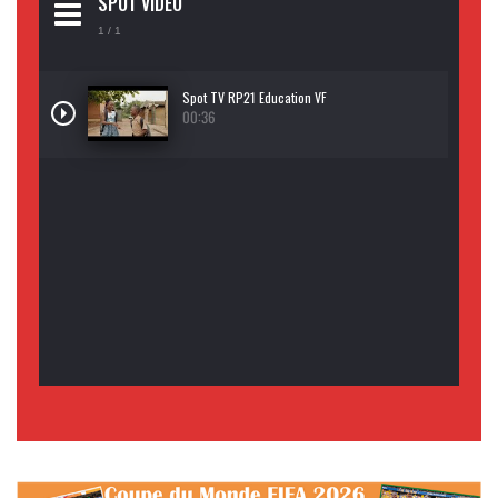
SPOT VIDEO
1
/ 1
Spot TV RP21 Education VF
00:36