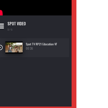
SPOT VIDEO
1
/ 1
Spot TV RP21 Education VF
00:36