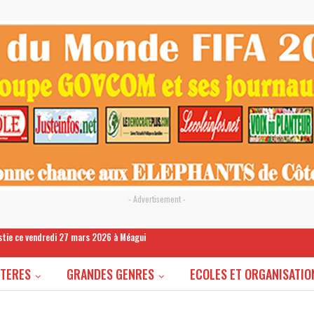
- Advertisement -
estie ce vendredi 27 mars 2026 à Méagui
STERES
GRANDES GENRES
ECOLES ET ORGANISATIO