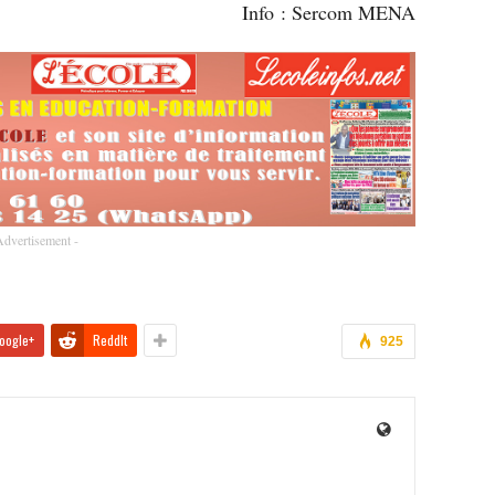
Info : Sercom MENA
Advertisement -
oogle+
ReddIt
925