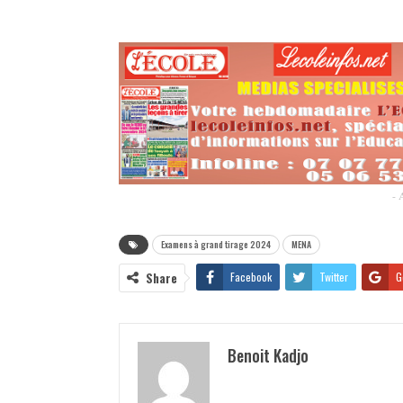
- 
Examens à grand tirage 2024
MENA
Share
Facebook
Twitter
G
Benoit Kadjo