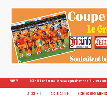
DRENAET de Soubré : la nouvelle présidente de l’AIM sera inv
BREVES:
ACCUEIL
ACTUALITE
ECHOS DES MINI