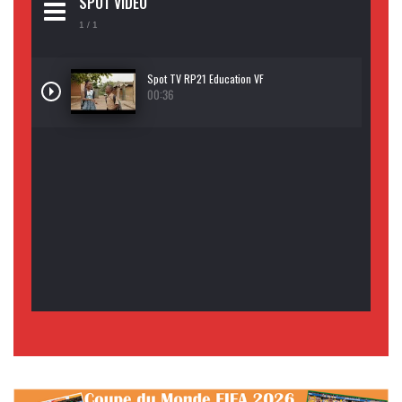
SPOT VIDEO
1
/ 1
Spot TV RP21 Education VF
00:36