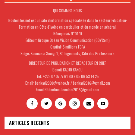
QUI SOMMES-NOUS
lecoleinfos.net est un site d'information spécialisée dans le secteur Education-
Formation en Côte d'Ivoire en particulier et du monde en général.
Récépissé: N°01/D
Editeur: Groupe Océan Vision Communication (GOVCom)
Capital: 5 millions FCFA
Siège: Koumassi Sicogi 1, 80 logements, Cité des Professeurs
DIRECTEUR DE PUBLICATION ET REDACTEUR EN CHEF
Benoît KADJO KAKOU
Tel: +225 07 07 77 61 60 / 05 06 53 14 25
Email: benkad2008@yahoo.fr / benkad2016@gmail.com
Email Rédaction: lecoleci2018@gmail.com
ARTICLES RECENTS