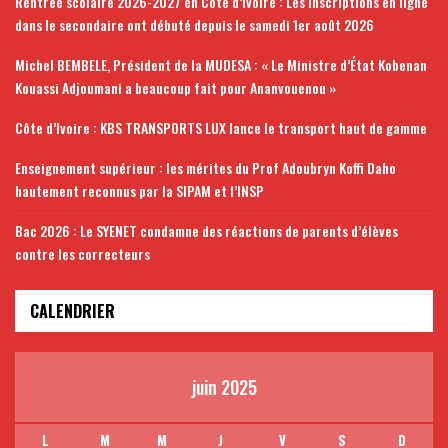
Rentrée scolaire 2026-2027 en Côte d’Ivoire : Les inscriptions en ligne
dans le secondaire ont débuté depuis le samedi 1er août 2026
Michel BEMBELE, Président de la MUDESA : « Le Ministre d’État Kobenan
Kouassi Adjoumani a beaucoup fait pour Ananvouenou »
Côte d’Ivoire : KBS TRANSPORTS LUX lance le transport haut de gamme
Enseignement supérieur : les mérites du Prof Adoubryn Koffi Daho
hautement reconnus par la SIPAM et l’INSP
Bac 2026 : Le SYENET condamne des réactions de parents d’élèves
contre les correcteurs
CALENDRIER
juin 2025
L
M
M
J
V
S
D