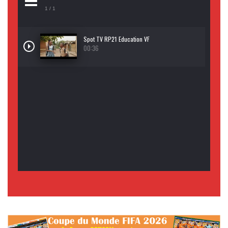
1
/ 1
Spot TV RP21 Education VF
00:36