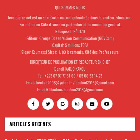
QUI SOMMES-NOUS
lecoleinfos.net est un site d'information spécialisée dans le secteur Education-
Formation en Côte d'Ivoire en particulier et du monde en général.
Récépissé: N°01/D
Editeur: Groupe Océan Vision Communication (GOVCom)
Capital: 5 millions FCFA
Siège: Koumassi Sicogi 1, 80 logements, Cité des Professeurs
DIRECTEUR DE PUBLICATION ET REDACTEUR EN CHEF
Benoît KADJO KAKOU
Tel: +225 07 07 77 61 60 / 05 06 53 14 25
Email: benkad2008@yahoo.fr / benkad2016@gmail.com
Email Rédaction: lecoleci2018@gmail.com
ARTICLES RECENTS