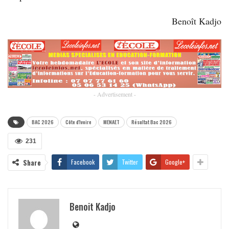
Benoît Kadjo
- Advertisement -
BAC 2026
Côte d'Ivoire
MENAET
Résultat Bac 2026
231
Share
Facebook
Twitter
Google+
Benoit Kadjo