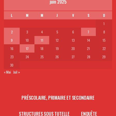
juin 2025
L
M
M
J
V
S
D
1
2
3
4
5
6
7
8
9
10
11
12
13
14
15
16
17
18
19
20
21
22
23
24
25
26
27
28
29
30
« Mai
Juil »
PRÉSCOLAIRE, PRIMAIRE ET SECONDAIRE
STRUCTURES SOUS TUTELLE
ENQUÊTE