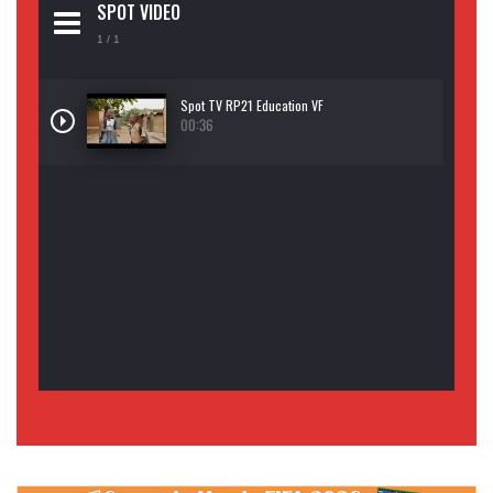
SPOT VIDEO
1
/ 1
Spot TV RP21 Education VF
00:36