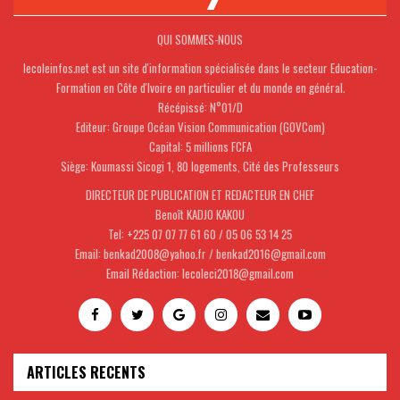
QUI SOMMES-NOUS
lecoleinfos.net est un site d'information spécialisée dans le secteur Education-
Formation en Côte d'Ivoire en particulier et du monde en général.
Récépissé: N°01/D
Editeur: Groupe Océan Vision Communication (GOVCom)
Capital: 5 millions FCFA
Siège: Koumassi Sicogi 1, 80 logements, Cité des Professeurs
DIRECTEUR DE PUBLICATION ET REDACTEUR EN CHEF
Benoît KADJO KAKOU
Tel: +225 07 07 77 61 60 / 05 06 53 14 25
Email: benkad2008@yahoo.fr / benkad2016@gmail.com
Email Rédaction: lecoleci2018@gmail.com
ARTICLES RECENTS