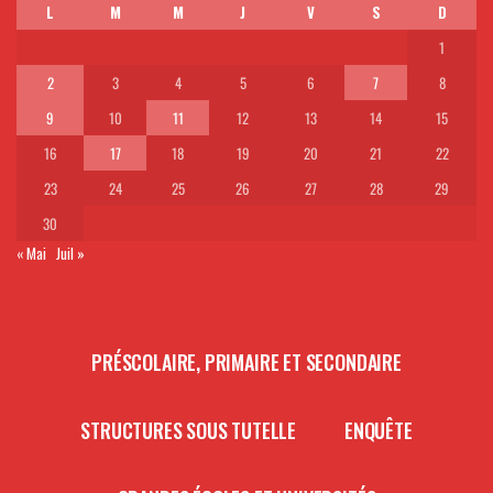
L
M
M
J
V
S
D
1
2
3
4
5
6
7
8
9
10
11
12
13
14
15
16
17
18
19
20
21
22
23
24
25
26
27
28
29
30
« Mai
Juil »
PRÉSCOLAIRE, PRIMAIRE ET SECONDAIRE
STRUCTURES SOUS TUTELLE
ENQUÊTE