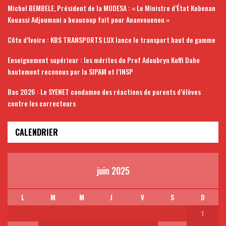
Michel BEMBELE, Président de la MUDESA : « Le Ministre d’État Kobenan
Kouassi Adjoumani a beaucoup fait pour Ananvouenou »
Côte d’Ivoire : KBS TRANSPORTS LUX lance le transport haut de gamme
Enseignement supérieur : les mérites du Prof Adoubryn Koffi Daho
hautement reconnus par la SIPAM et l’INSP
Bac 2026 : Le SYENET condamne des réactions de parents d’élèves
contre les correcteurs
CALENDRIER
juin 2025
L
M
M
J
V
S
D
1