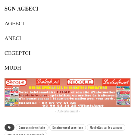
SGN AGEECI
AGEECI
ANECI
CEGEPTCI
MUDH
- Advertisement -
Campus universitaire
Enseignement supérieux
Machettes sur les campus
Violence dans les universités