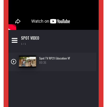
SPOT VIDEO
1
/ 1
Spot TV RP21 Education VF
00:36