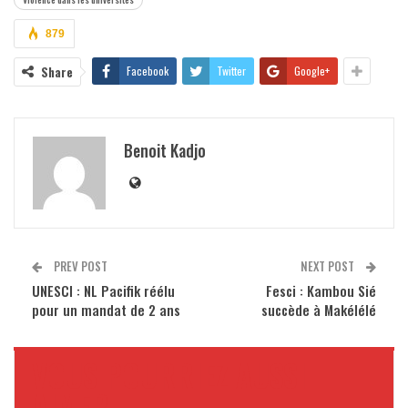
879
Share
Facebook
Twitter
Google+
Benoit Kadjo
PREV POST
NEXT POST
UNESCI : NL Pacifik réélu
Fesci : Kambou Sié
pour un mandat de 2 ans
succède à Makélélé
VOUS POURRIEZ AUSSI
AIMER