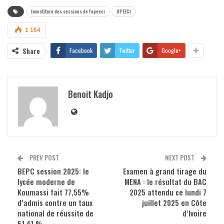
Investiture des sessions de l'opeeci
OPEECI
1 164
Share
Facebook
Twitter
Google+
Benoit Kadjo
PREV POST
NEXT POST
BEPC session 2025: le
Examen à grand tirage du
lycée moderne de
MENA : le résultat du BAC
Koumassi fait 77,55%
2025 attendu ce lundi 7
d’admis contre un taux
juillet 2025 en Côte
national de réussite de
d’Ivoire
51,41 %