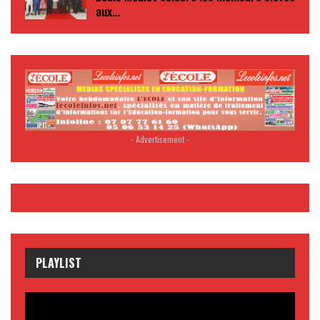
aux…
- Advertisement -
PLAYLIST