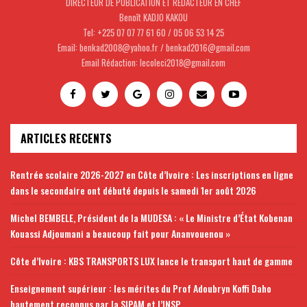
DIRECTEUR DE PUBLICATION ET REDACTEUR EN CHEF
Benoît KADJO KAKOU
Tel: +225 07 07 77 61 60 / 05 06 53 14 25
Email: benkad2008@yahoo.fr / benkad2016@gmail.com
Email Rédaction: lecoleci2018@gmail.com
ARTICLES RECENTS
Rentrée scolaire 2026-2027 en Côte d’Ivoire : Les inscriptions en ligne
dans le secondaire ont débuté depuis le samedi 1er août 2026
Michel BEMBELE, Président de la MUDESA : « Le Ministre d’État Kobenan
Kouassi Adjoumani a beaucoup fait pour Ananvouenou »
Côte d’Ivoire : KBS TRANSPORTS LUX lance le transport haut de gamme
Enseignement supérieur : les mérites du Prof Adoubryn Koffi Daho
hautement reconnus par la SIPAM et l’INSP