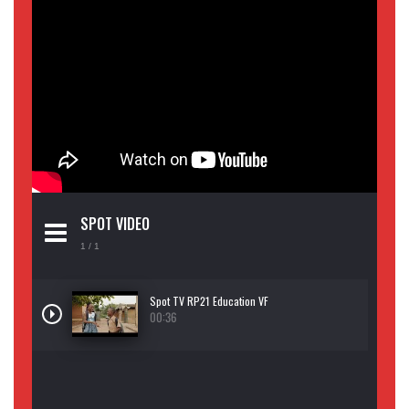
SPOT VIDEO
1
/ 1
Spot TV RP21 Education VF
00:36