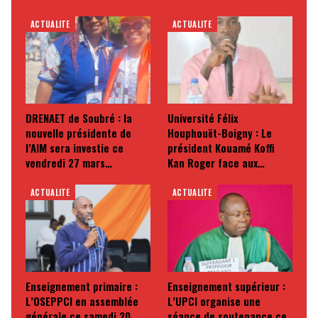
ACTUALITE
ACTUALITE
DRENAET de Soubré : la
Université Félix
nouvelle présidente de
Houphouët-Boigny : Le
l’AIM sera investie ce
président Kouamé Koffi
vendredi 27 mars…
Kan Roger face aux…
ACTUALITE
ACTUALITE
Enseignement primaire :
Enseignement supérieur :
L’OSEPPCI en assemblée
L’UPCI organise une
générale ce samedi 20
séance de soutenance ce