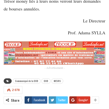
Trésor money liés à leurs noms verront leurs demandes
de bourses annulées.
Le Directeur
Prof. Adama SYLLA
- Advertisement -
Communiqué de la DOB
DOB
MESRS
2 078
Share
Facebook
Twitter
Google+