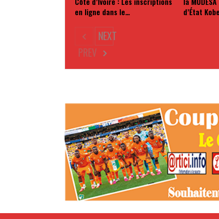
Côte d’Ivoire : Les inscriptions
la MUDESA 
en ligne dans le…
d’État Kob
NEXT
PREV