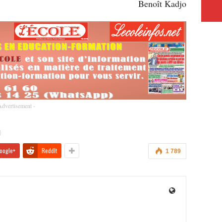
Benoît Kadjo
Advertisement -
oogle+
ReddIt
1 789