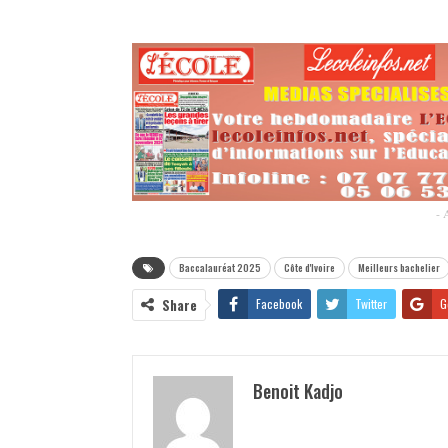
- 
Baccalauréat 2025
Côte d'Ivoire
Meilleurs bachelier
Share
Facebook
Twitter
G
Benoit Kadjo