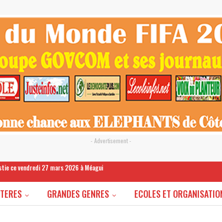
- Advertisement -
estie ce vendredi 27 mars 2026 à Méagui
STERES
GRANDES GENRES
ECOLES ET ORGANISATIO