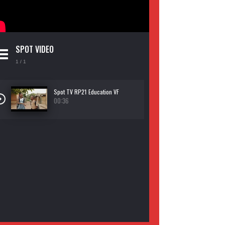
SPOT VIDEO
1
/ 1
Spot TV RP21 Education VF
00:36