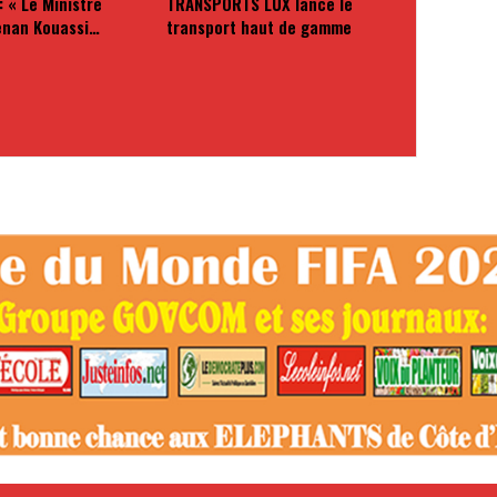
: « Le Ministre
TRANSPORTS LUX lance le
enan Kouassi…
transport haut de gamme