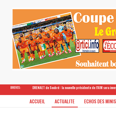
DRENAET de Soubré : la nouvelle présidente de l’AIM sera inv
BREVES:
ACCUEIL
ACTUALITE
ECHOS DES MINI