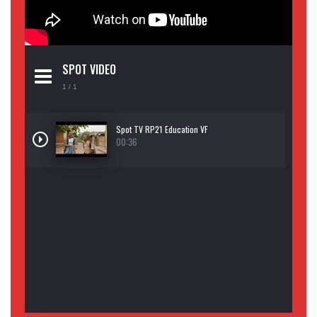
SPOT VIDEO
1
/ 1
Spot TV RP21 Education VF
00:36