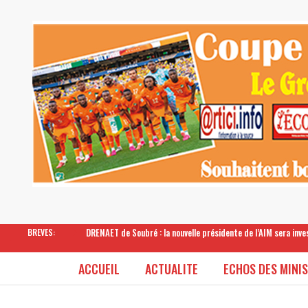
DRENAET de Soubré : la nouvelle présidente de l’AIM sera inv
BREVES:
ACCUEIL
ACTUALITE
ECHOS DES MINI