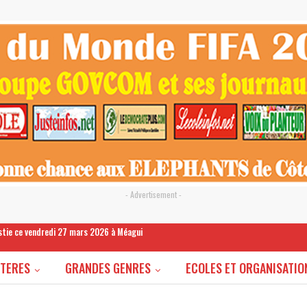
- Advertisement -
estie ce vendredi 27 mars 2026 à Méagui
STERES
GRANDES GENRES
ECOLES ET ORGANISATIO