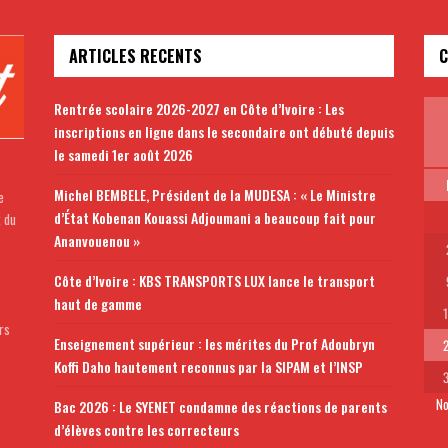
ARTICLES RECENTS
C
Rentrée scolaire 2026-2027 en Côte d’Ivoire : Les
inscriptions en ligne dans le secondaire ont débuté depuis
le samedi 1er août 2026
Michel BEMBELE, Président de la MUDESA : « Le Ministre
e
d’État Kobenan Kouassi Adjoumani a beaucoup fait pour
t du
Ananvouenou »
Côte d’Ivoire : KBS TRANSPORTS LUX lance le transport
haut de gamme
rs
Enseignement supérieur : les mérites du Prof Adoubryn
Koffi Daho hautement reconnus par la SIPAM et l’INSP
No
Bac 2026 : Le SYENET condamne des réactions de parents
d’élèves contre les correcteurs