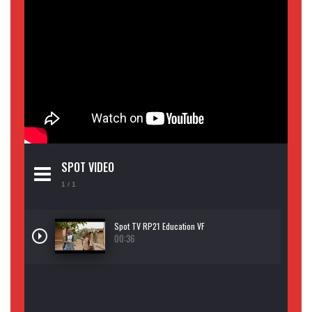
SPOT VIDEO
1
/ 1
Spot TV RP21 Education VF
00:36