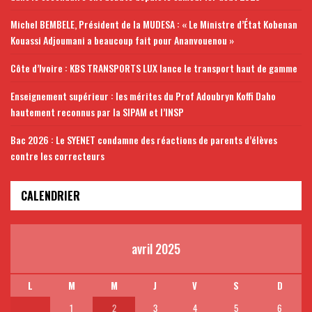
Michel BEMBELE, Président de la MUDESA : « Le Ministre d’État Kobenan
Kouassi Adjoumani a beaucoup fait pour Ananvouenou »
Côte d’Ivoire : KBS TRANSPORTS LUX lance le transport haut de gamme
Enseignement supérieur : les mérites du Prof Adoubryn Koffi Daho
hautement reconnus par la SIPAM et l’INSP
Bac 2026 : Le SYENET condamne des réactions de parents d’élèves
contre les correcteurs
CALENDRIER
avril 2025
L
M
M
J
V
S
D
1
2
3
4
5
6