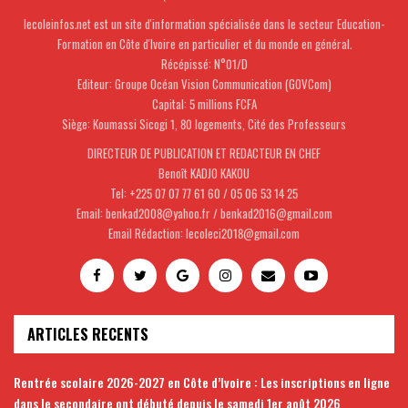
lecoleinfos.net est un site d'information spécialisée dans le secteur Education-
Formation en Côte d'Ivoire en particulier et du monde en général.
Récépissé: N°01/D
Editeur: Groupe Océan Vision Communication (GOVCom)
Capital: 5 millions FCFA
Siège: Koumassi Sicogi 1, 80 logements, Cité des Professeurs
DIRECTEUR DE PUBLICATION ET REDACTEUR EN CHEF
Benoît KADJO KAKOU
Tel: +225 07 07 77 61 60 / 05 06 53 14 25
Email: benkad2008@yahoo.fr / benkad2016@gmail.com
Email Rédaction: lecoleci2018@gmail.com
ARTICLES RECENTS
Rentrée scolaire 2026-2027 en Côte d’Ivoire : Les inscriptions en ligne
dans le secondaire ont débuté depuis le samedi 1er août 2026