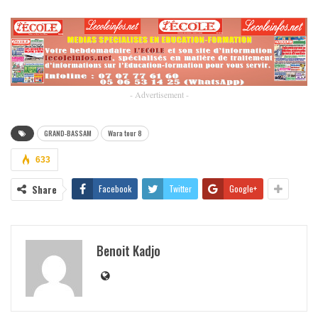
- Advertisement -
GRAND-BASSAM
Wara tour 8
633
Share
Facebook
Twitter
Google+
Benoit Kadjo