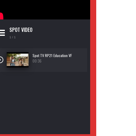
SPOT VIDEO
1
/ 1
Spot TV RP21 Education VF
00:36