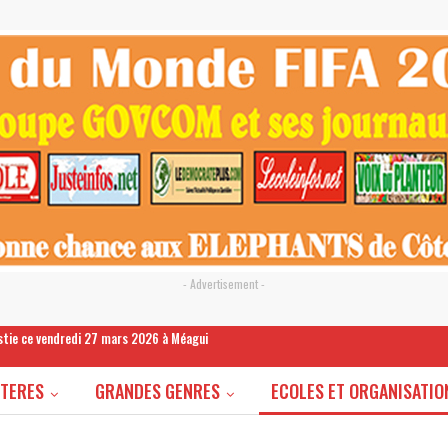
- Advertisement -
estie ce vendredi 27 mars 2026 à Méagui
STERES
GRANDES GENRES
ECOLES ET ORGANISATIO