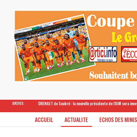
DRENAET de Soubré : la nouvelle présidente de l’AIM sera inv
BREVES:
ACCUEIL
ACTUALITE
ECHOS DES MINI