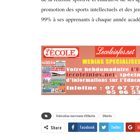
promotion des sports intellectuels et des je
99% à ses apprenants à chaque année acadé
- 
Fédération ivoirienne d'Othello
Othello
Share
Facebook
Twitter
G