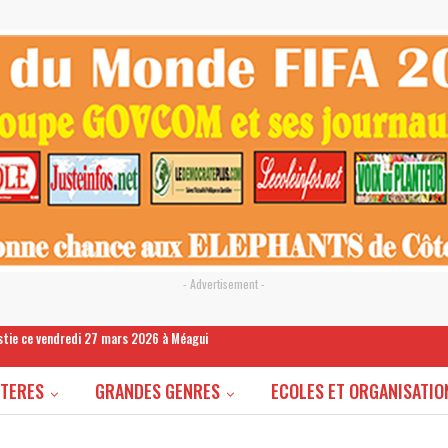
- Advertisement -
estie ce vendredi 27 mars 2026 à Méagui
STERES
GRANDES GENRES
ECOLES ET ORGANISATIO