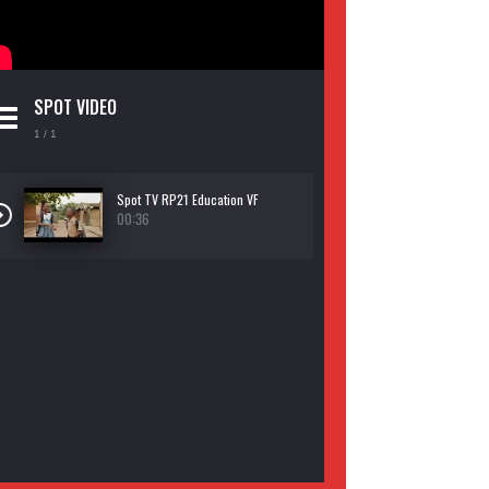
SPOT VIDEO
1
/ 1
Spot TV RP21 Education VF
00:36