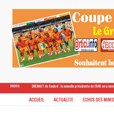
DRENAET de Soubré : la nouvelle présidente de l’AIM sera inv
BREVES:
ACCUEIL
ACTUALITE
ECHOS DES MINI