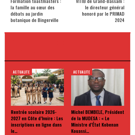
Formation toastmasters :
VITIB de Grand-Bassam :
la famille au cœur des
le directeur général
débats au jardin
honoré par le PRIMAD
botanique de Bingerville
2024
VOUS POURRIEZ AUSSI
AIMER
ACTUALITE
ACTUALITE
Rentrée scolaire 2026-
Michel BEMBELE, Président
2027 en Côte d’Ivoire : Les
de la MUDESA : « Le
inscriptions en ligne dans
Ministre d’État Kobenan
le…
Kouassi…