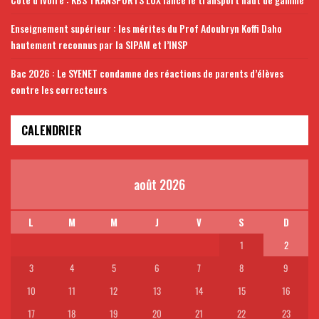
Enseignement supérieur : les mérites du Prof Adoubryn Koffi Daho
hautement reconnus par la SIPAM et l’INSP
Bac 2026 : Le SYENET condamne des réactions de parents d’élèves
contre les correcteurs
CALENDRIER
août 2026
L
M
M
J
V
S
D
1
2
3
4
5
6
7
8
9
10
11
12
13
14
15
16
17
18
19
20
21
22
23