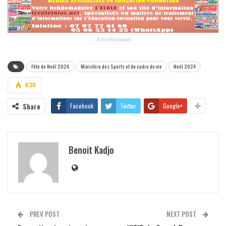
- Advertisement -
Fête de Noël 2024
Ministère des Sports et du cadre de vie
Noël 2024
638
Share
Facebook
Twitter
Google+
Benoit Kadjo
PREV POST
NEXT POST