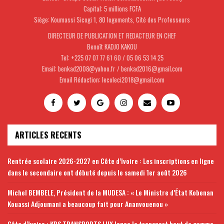
Capital: 5 millions FCFA
Siège: Koumassi Sicogi 1, 80 logements, Cité des Professeurs
DIRECTEUR DE PUBLICATION ET REDACTEUR EN CHEF
Benoît KADJO KAKOU
Tel: +225 07 07 77 61 60 / 05 06 53 14 25
Email: benkad2008@yahoo.fr / benkad2016@gmail.com
Email Rédaction: lecoleci2018@gmail.com
ARTICLES RECENTS
Rentrée scolaire 2026-2027 en Côte d’Ivoire : Les inscriptions en ligne
dans le secondaire ont débuté depuis le samedi 1er août 2026
Michel BEMBELE, Président de la MUDESA : « Le Ministre d’État Kobenan
Kouassi Adjoumani a beaucoup fait pour Ananvouenou »
Côte d’Ivoire : KBS TRANSPORTS LUX lance le transport haut de gamme