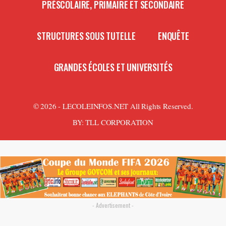
PRÉSCOLAIRE, PRIMAIRE ET SECONDAIRE
STRUCTURES SOUS TUTELLE
ENQUÊTE
GRANDES ÉCOLES ET UNIVERSITÉS
© 2026 - LECOLEINFOS.NET All Rights Reserved.
BY:
TLL CORPORATION
- Advertisement -