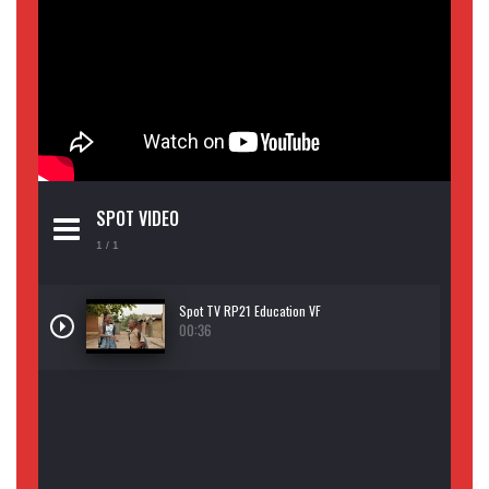
SPOT VIDEO
1
/ 1
Spot TV RP21 Education VF
00:36