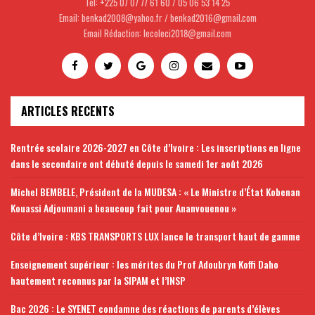
Tel: +225 07 07 77 61 60 / 05 06 53 14 25
Email: benkad2008@yahoo.fr / benkad2016@gmail.com
Email Rédaction: lecoleci2018@gmail.com
ARTICLES RECENTS
Rentrée scolaire 2026-2027 en Côte d’Ivoire : Les inscriptions en ligne
dans le secondaire ont débuté depuis le samedi 1er août 2026
Michel BEMBELE, Président de la MUDESA : « Le Ministre d’État Kobenan
Kouassi Adjoumani a beaucoup fait pour Ananvouenou »
Côte d’Ivoire : KBS TRANSPORTS LUX lance le transport haut de gamme
Enseignement supérieur : les mérites du Prof Adoubryn Koffi Daho
hautement reconnus par la SIPAM et l’INSP
Bac 2026 : Le SYENET condamne des réactions de parents d’élèves