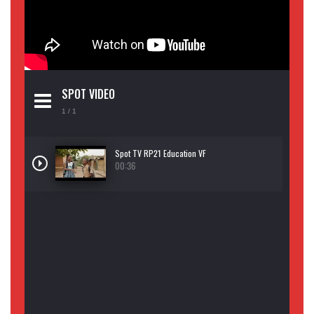
SPOT VIDEO
1
/ 1
Spot TV RP21 Education VF
00:36