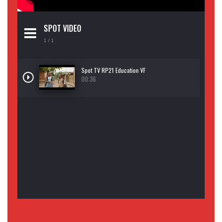
SPOT VIDEO
1
/ 1
Spot TV RP21 Education VF
00:36