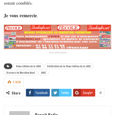
soient comblés.
Je vous remercie
.
- Advertisement -
9ème édition de la JAAS
Célébration de la 9ème édition de la JAAS
Discours de Mariatou Koné
JAAS
1 619
Share
Facebook
Twitter
Google+