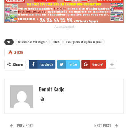
- Advertisement -
Autorisation d'enseigner
DGES
Enseignement supérieur privé
2 835
Share
Facebook
Twitter
Google+
Benoit Kadjo
PREV POST
NEXT POST