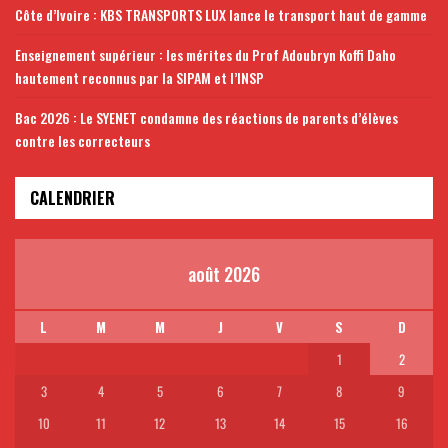
Côte d’Ivoire : KBS TRANSPORTS LUX lance le transport haut de gamme
Enseignement supérieur : les mérites du Prof Adoubryn Koffi Daho
hautement reconnus par la SIPAM et l’INSP
Bac 2026 : Le SYENET condamne des réactions de parents d’élèves
contre les correcteurs
CALENDRIER
août 2026
L
M
M
J
V
S
D
1
2
3
4
5
6
7
8
9
10
11
12
13
14
15
16