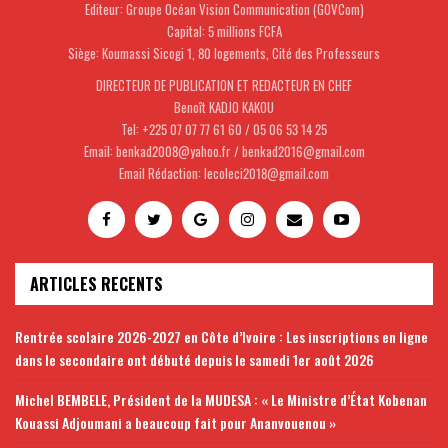
Editeur: Groupe Océan Vision Communication (GOVCom)
Capital: 5 millions FCFA
Siège: Koumassi Sicogi 1, 80 logements, Cité des Professeurs
DIRECTEUR DE PUBLICATION ET REDACTEUR EN CHEF
Benoît KADJO KAKOU
Tel: +225 07 07 77 61 60 / 05 06 53 14 25
Email: benkad2008@yahoo.fr / benkad2016@gmail.com
Email Rédaction: lecoleci2018@gmail.com
ARTICLES RECENTS
Rentrée scolaire 2026-2027 en Côte d’Ivoire : Les inscriptions en ligne
dans le secondaire ont débuté depuis le samedi 1er août 2026
Michel BEMBELE, Président de la MUDESA : « Le Ministre d’État Kobenan
Kouassi Adjoumani a beaucoup fait pour Ananvouenou »