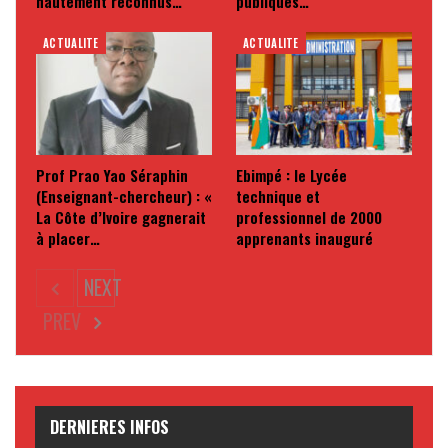
hautement reconnus…
publiques…
ACTUALITE
ACTUALITE
Prof Prao Yao Séraphin
Ebimpé : le Lycée
(Enseignant-chercheur) : «
technique et
La Côte d’Ivoire gagnerait
professionnel de 2000
à placer…
apprenants inauguré
NEXT
PREV
DERNIERES INFOS