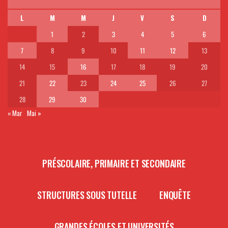
L
M
M
J
V
S
D
1
2
3
4
5
6
7
8
9
10
11
12
13
14
15
16
17
18
19
20
21
22
23
24
25
26
27
28
29
30
« Mar
Mai »
PRÉSCOLAIRE, PRIMAIRE ET SECONDAIRE
STRUCTURES SOUS TUTELLE
ENQUÊTE
GRANDES ÉCOLES ET UNIVERSITÉS