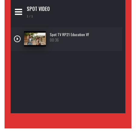
SPOT VIDEO
1
/ 1
Spot TV RP21 Education VF
00:36