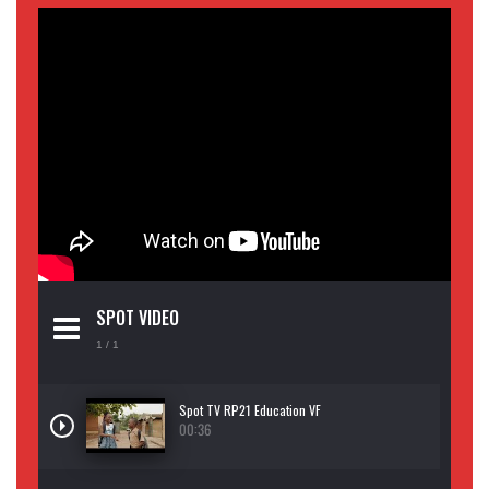
SPOT VIDEO
1
/ 1
Spot TV RP21 Education VF
00:36