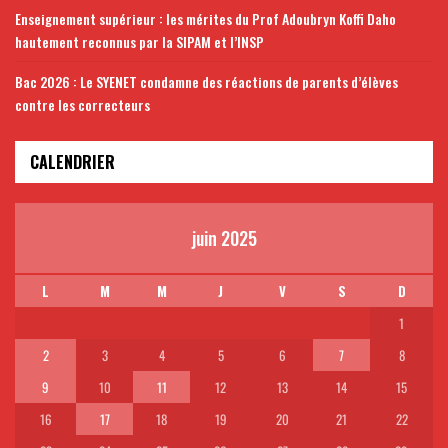
Enseignement supérieur : les mérites du Prof Adoubryn Koffi Daho
hautement reconnus par la SIPAM et l’INSP
Bac 2026 : Le SYENET condamne des réactions de parents d’élèves
contre les correcteurs
CALENDRIER
juin 2025
L
M
M
J
V
S
D
1
2
3
4
5
6
7
8
9
10
11
12
13
14
15
16
17
18
19
20
21
22