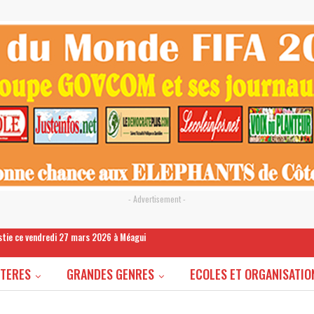
- Advertisement -
estie ce vendredi 27 mars 2026 à Méagui
STERES
GRANDES GENRES
ECOLES ET ORGANISATIO