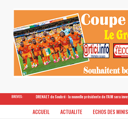
DRENAET de Soubré : la nouvelle présidente de l’AIM sera inv
BREVES:
ACCUEIL
ACTUALITE
ECHOS DES MINI