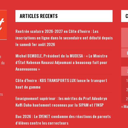
ARTICLES RECENTS
C
Rentrée scolaire 2026-2027 en Côte d’Ivoire : Les
inscriptions en ligne dans le secondaire ont débuté depuis
le samedi 1er août 2026
Michel BEMBELE, Président de la MUDESA : « Le Ministre
e
d’État Kobenan Kouassi Adjoumani a beaucoup fait pour
t du
Ananvouenou »
Côte d’Ivoire : KBS TRANSPORTS LUX lance le transport
1
haut de gamme
2
rs
Enseignement supérieur : les mérites du Prof Adoubryn
2
Koffi Daho hautement reconnus par la SIPAM et l’INSP
« Ma
Bac 2026 : Le SYENET condamne des réactions de parents
d’élèves contre les correcteurs