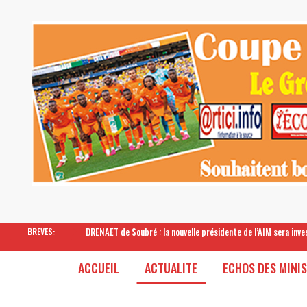
DRENAET de Soubré : la nouvelle présidente de l’AIM sera inv
BREVES:
ACCUEIL
ACTUALITE
ECHOS DES MINI