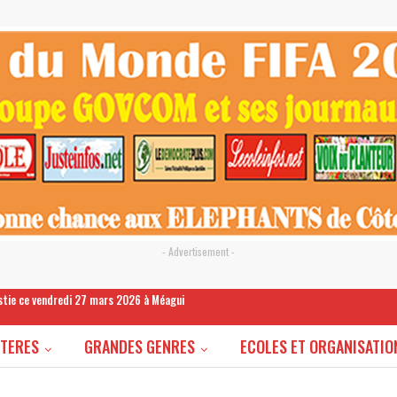
- Advertisement -
estie ce vendredi 27 mars 2026 à Méagui
STERES
GRANDES GENRES
ECOLES ET ORGANISATIO