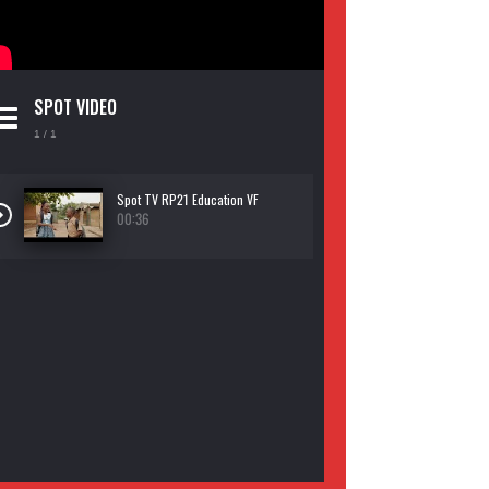
SPOT VIDEO
1
/ 1
Spot TV RP21 Education VF
00:36