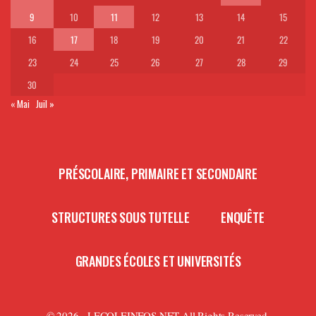
9
10
11
12
13
14
15
16
17
18
19
20
21
22
23
24
25
26
27
28
29
30
« Mai
Juil »
PRÉSCOLAIRE, PRIMAIRE ET SECONDAIRE
STRUCTURES SOUS TUTELLE
ENQUÊTE
GRANDES ÉCOLES ET UNIVERSITÉS
© 2026 - LECOLEINFOS.NET All Rights Reserved.