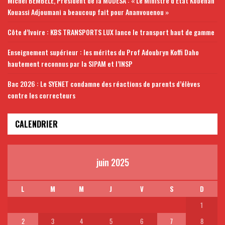
Michel BEMBELE, Président de la MUDESA : « Le Ministre d’État Kobenan
Kouassi Adjoumani a beaucoup fait pour Ananvouenou »
Côte d’Ivoire : KBS TRANSPORTS LUX lance le transport haut de gamme
Enseignement supérieur : les mérites du Prof Adoubryn Koffi Daho
hautement reconnus par la SIPAM et l’INSP
Bac 2026 : Le SYENET condamne des réactions de parents d’élèves
contre les correcteurs
CALENDRIER
juin 2025
L
M
M
J
V
S
D
1
2
3
4
5
6
7
8