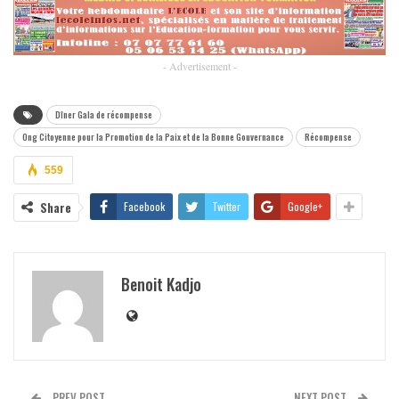
- Advertisement -
Dîner Gala de récompense
Ong Citoyenne pour la Promotion de la Paix et de la Bonne Gouvernance
Récompense
559
Share
Facebook
Twitter
Google+
Benoit Kadjo
PREV POST
NEXT POST