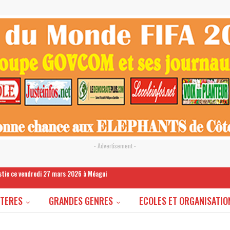
- Advertisement -
estie ce vendredi 27 mars 2026 à Méagui
STERES
GRANDES GENRES
ECOLES ET ORGANISATIO