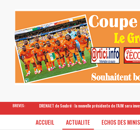
DRENAET de Soubré : la nouvelle présidente de l’AIM sera inv
BREVES:
ACCUEIL
ACTUALITE
ECHOS DES MINI