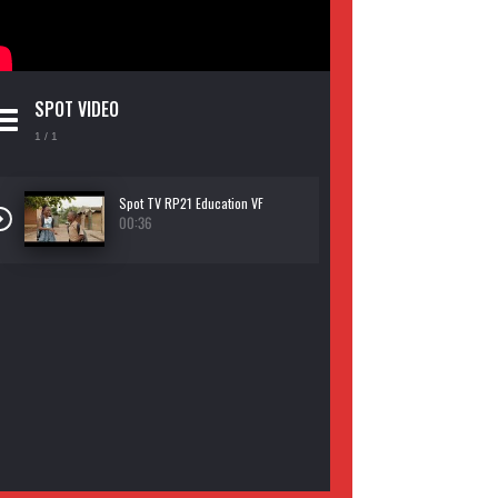
SPOT VIDEO
1
/ 1
Spot TV RP21 Education VF
00:36