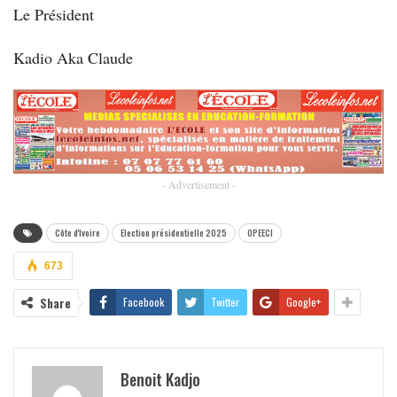
Le Président
Kadio Aka Claude
- Advertisement -
Côte d'Ivoire
Election présidentielle 2025
OPEECI
673
Share
Facebook
Twitter
Google+
Benoit Kadjo