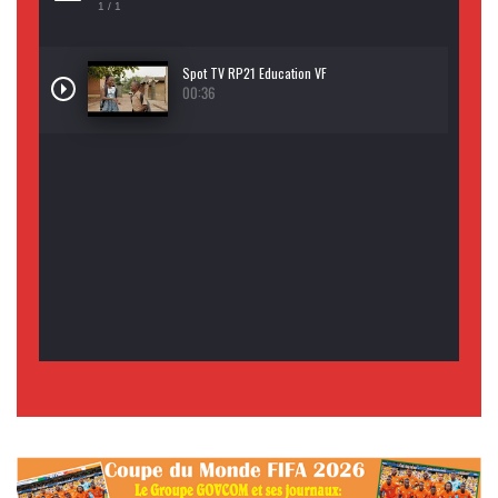
1
/ 1
Spot TV RP21 Education VF
00:36