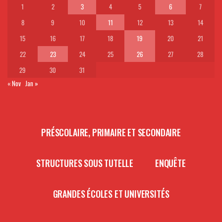
1
2
3
4
5
6
7
8
9
10
11
12
13
14
15
16
17
18
19
20
21
22
23
24
25
26
27
28
29
30
31
« Nov
Jan »
PRÉSCOLAIRE, PRIMAIRE ET SECONDAIRE
STRUCTURES SOUS TUTELLE
ENQUÊTE
GRANDES ÉCOLES ET UNIVERSITÉS