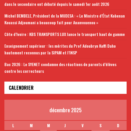
dans le secondaire ont débuté depuis le samedi 1er août 2026
Michel BEMBELE, Président de la MUDESA : « Le Ministre d’État Kobenan
Kouassi Adjoumani a beaucoup fait pour Ananvouenou »
Côte d’Ivoire : KBS TRANSPORTS LUX lance le transport haut de gamme
Enseignement supérieur : les mérites du Prof Adoubryn Koffi Daho
hautement reconnus par la SIPAM et l’INSP
Bac 2026 : Le SYENET condamne des réactions de parents d’élèves
contre les correcteurs
CALENDRIER
décembre 2025
L
M
M
J
V
S
D