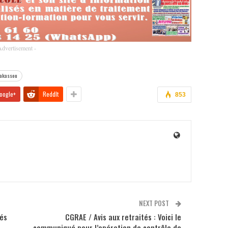
Advertisement -
akassou
oogle+
ReddIt
853
NEXT POST
tés
CGRAE / Avis aux retraités : Voici le
communiqué pour l’opération de contrôle de