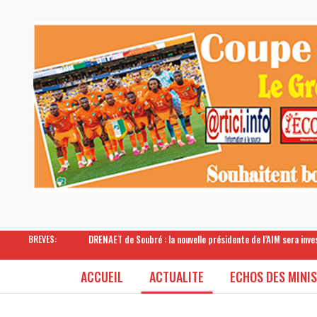
DRENAET de Soubré : la nouvelle présidente de l’AIM sera inv
BREVES:
ACCUEIL
ACTUALITE
ECHOS DES MINI