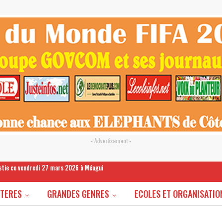
- Advertisement -
estie ce vendredi 27 mars 2026 à Méagui
STERES
GRANDES GENRES
ECOLES ET ORGANISATIO