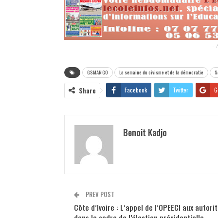
- 
GSMAN'GO
La semaine du civisme et de la démocratie
S
Share
Facebook
Twitter
G
Benoit Kadjo
PREV POST
Côte d’Ivoire : L’appel de l’OPEECI aux autori
dans le cadre de l’élection présidentielle