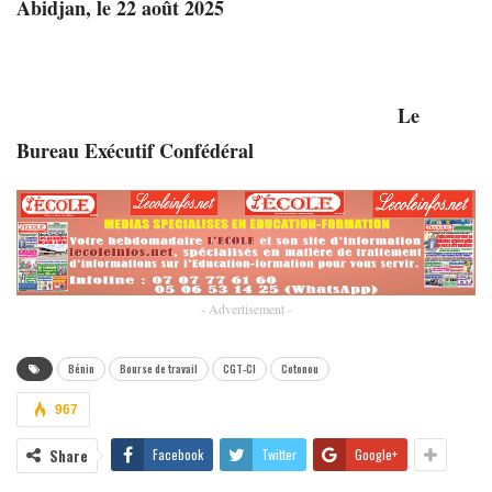
Abidjan, le 22 août 2025
Le
Bureau Exécutif Confédéral
- Advertisement -
Bénin
Bourse de travail
CGT-CI
Cotonou
967
Share
Facebook
Twitter
Google+