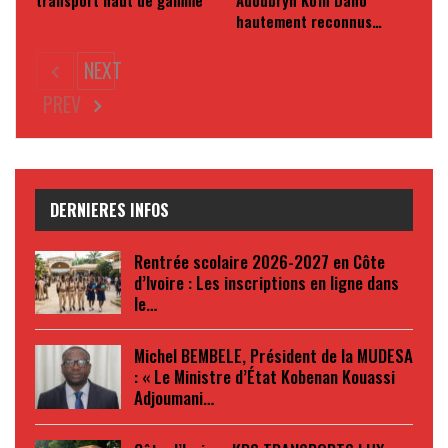
transport haut de gamme
Adoubryn Koffi Daho
hautement reconnus…
NEXT
PREV
DERNIERES INFOS
Rentrée scolaire 2026-2027 en Côte
d’Ivoire : Les inscriptions en ligne dans
le…
Michel BEMBELE, Président de la MUDESA
: « Le Ministre d’État Kobenan Kouassi
Adjoumani…