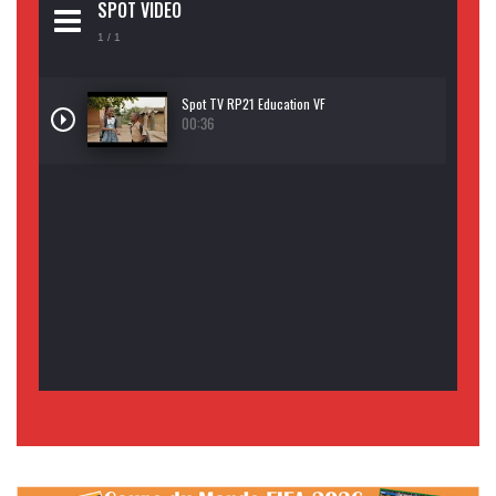
SPOT VIDEO
1
/ 1
Spot TV RP21 Education VF
00:36