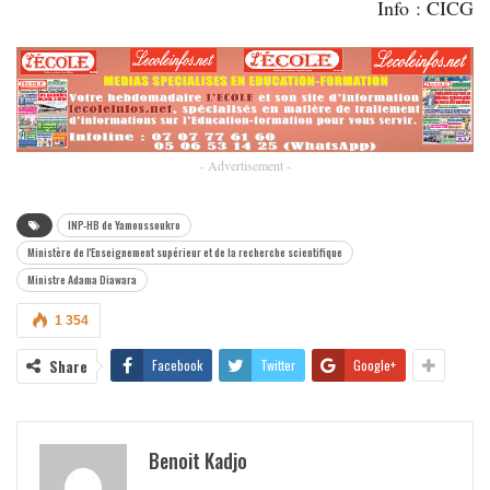
Info : CICG
- Advertisement -
INP-HB de Yamoussoukro
Ministère de l'Enseignement supérieur et de la recherche scientifique
Ministre Adama Diawara
1 354
Share
Facebook
Twitter
Google+
Benoit Kadjo