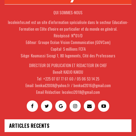
QUI SOMMES-NOUS
lecoleinfos.net est un site d'information spécialisée dans le secteur Education-
Formation en Côte d'Ivoire en particulier et du monde en général.
Récépissé: N°01/D
Editeur: Groupe Océan Vision Communication (GOVCom)
Capital: 5 millions FCFA
Siège: Koumassi Sicogi 1, 80 logements, Cité des Professeurs
DIRECTEUR DE PUBLICATION ET REDACTEUR EN CHEF
Benoît KADJO KAKOU
Tel: +225 07 07 77 61 60 / 05 06 53 14 25
Email: benkad2008@yahoo.fr / benkad2016@gmail.com
Email Rédaction: lecoleci2018@gmail.com
ARTICLES RECENTS