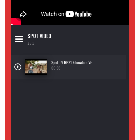
SPOT VIDEO
1
/ 1
Spot TV RP21 Education VF
00:36