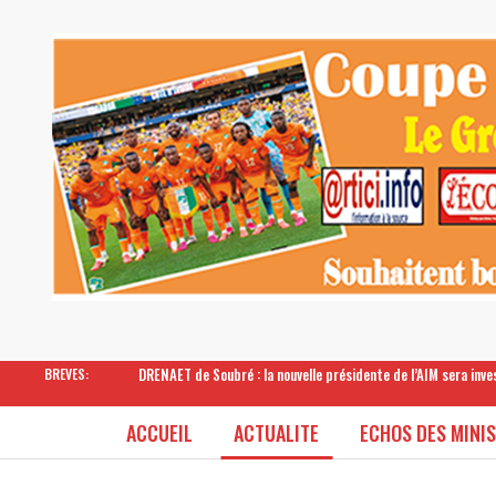
DRENAET de Soubré : la nouvelle présidente de l’AIM sera inv
BREVES:
ACCUEIL
ACTUALITE
ECHOS DES MINI