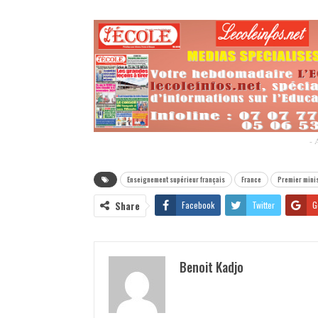
- 
Enseignement supérieur français
France
Premier minis
Share
Facebook
Twitter
G
Benoit Kadjo