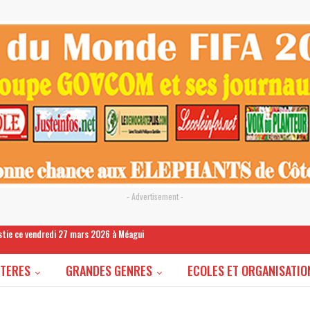
- Advertisement -
estie ce vendredi 27 mars 2026 à Méagui
STERES
GRANDES GENRES
ECOLES ET ORGANISATIO