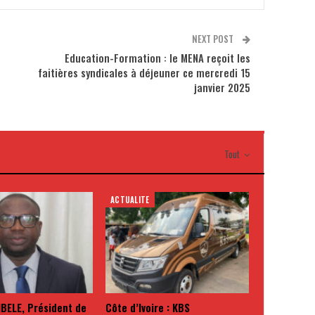
NEXT POST
Education-Formation : le MENA reçoit les
faitières syndicales à déjeuner ce mercredi 15
janvier 2025
I AIMER
Tout
ACTUALITE
BELE, Président de
Côte d’Ivoire : KBS