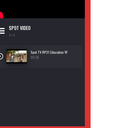
SPOT VIDEO
1
/ 1
Spot TV RP21 Education VF
00:36