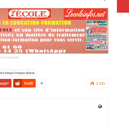
Advertisement -
tre français Français Bayrou
oogle+
ReddIt
1 131