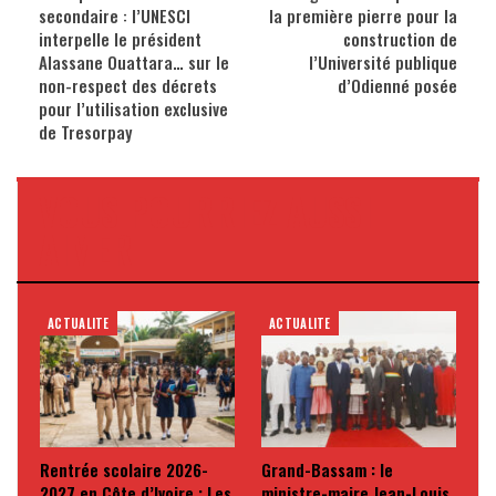
secondaire : l’UNESCI
la première pierre pour la
interpelle le président
construction de
Alassane Ouattara… sur le
l’Université publique
non-respect des décrets
d’Odienné posée
pour l’utilisation exclusive
de Tresorpay
VOUS POURRIEZ AUSSI
AIMER
ACTUALITE
ACTUALITE
Rentrée scolaire 2026-
Grand-Bassam : le
2027 en Côte d’Ivoire : Les
ministre-maire Jean-Louis