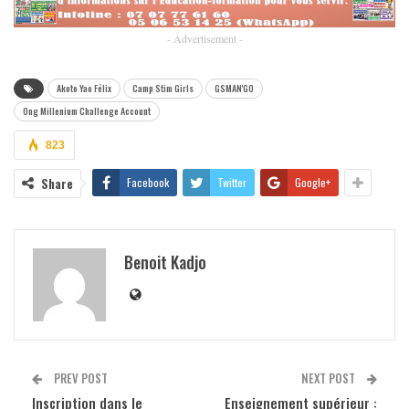
- Advertisement -
Akoto Yao Félix
Camp Stim Girls
GSMAN'GO
Ong Millenium Challenge Account
823
Share
Facebook
Twitter
Google+
Benoit Kadjo
PREV POST
NEXT POST
Inscription dans le
Enseignement supérieur :