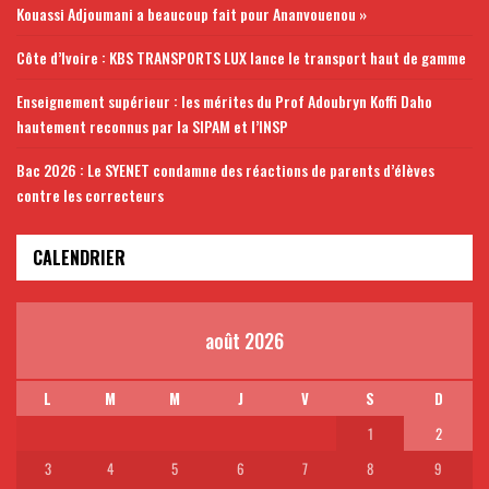
Kouassi Adjoumani a beaucoup fait pour Ananvouenou »
Côte d’Ivoire : KBS TRANSPORTS LUX lance le transport haut de gamme
Enseignement supérieur : les mérites du Prof Adoubryn Koffi Daho
hautement reconnus par la SIPAM et l’INSP
Bac 2026 : Le SYENET condamne des réactions de parents d’élèves
contre les correcteurs
CALENDRIER
août 2026
L
M
M
J
V
S
D
1
2
3
4
5
6
7
8
9