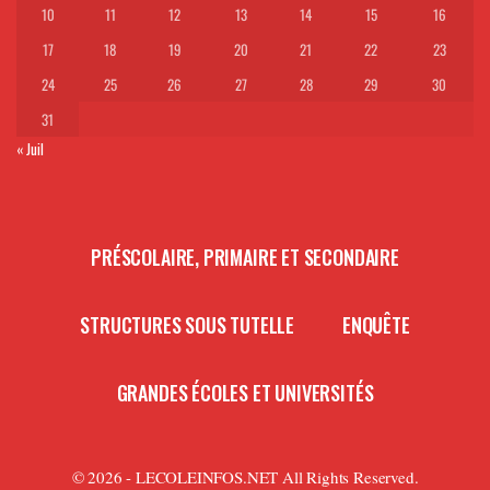
10
11
12
13
14
15
16
17
18
19
20
21
22
23
24
25
26
27
28
29
30
31
« Juil
PRÉSCOLAIRE, PRIMAIRE ET SECONDAIRE
STRUCTURES SOUS TUTELLE
ENQUÊTE
GRANDES ÉCOLES ET UNIVERSITÉS
© 2026 - LECOLEINFOS.NET All Rights Reserved.