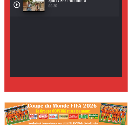
Spot TV RP21 Education VF
00:36