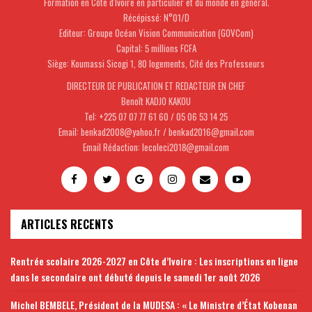
Formation en Côte d'Ivoire en particulier et du monde en général.
Récépissé: N°01/D
Editeur: Groupe Océan Vision Communication (GOVCom)
Capital: 5 millions FCFA
Siège: Koumassi Sicogi 1, 80 logements, Cité des Professeurs
DIRECTEUR DE PUBLICATION ET REDACTEUR EN CHEF
Benoît KADJO KAKOU
Tel: +225 07 07 77 61 60 / 05 06 53 14 25
Email: benkad2008@yahoo.fr / benkad2016@gmail.com
Email Rédaction: lecoleci2018@gmail.com
ARTICLES RECENTS
Rentrée scolaire 2026-2027 en Côte d’Ivoire : Les inscriptions en ligne
dans le secondaire ont débuté depuis le samedi 1er août 2026
Michel BEMBELE, Président de la MUDESA : « Le Ministre d’État Kobenan