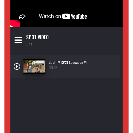
SPOT VIDEO
1
/ 1
Spot TV RP21 Education VF
00:36