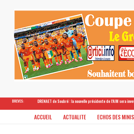
DRENAET de Soubré : la nouvelle présidente de l’AIM sera inv
BREVES:
ACCUEIL
ACTUALITE
ECHOS DES MINI