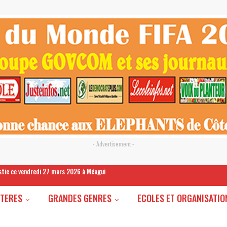
- Advertisement -
estie ce vendredi 27 mars 2026 à Méagui
STERES
GRANDES GENRES
ECOLES ET ORGANISATIO