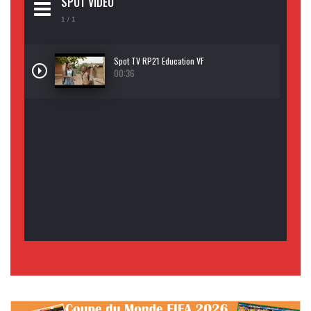
SPOT VIDEO
1
/ 1
Spot TV RP21 Education VF
00:36