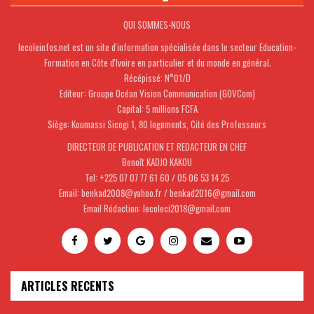
QUI SOMMES-NOUS
lecoleinfos.net est un site d'information spécialisée dans le secteur Education-
Formation en Côte d'Ivoire en particulier et du monde en général.
Récépissé: N°01/D
Editeur: Groupe Océan Vision Communication (GOVCom)
Capital: 5 millions FCFA
Siège: Koumassi Sicogi 1, 80 logements, Cité des Professeurs
DIRECTEUR DE PUBLICATION ET REDACTEUR EN CHEF
Benoît KADJO KAKOU
Tel: +225 07 07 77 61 60 / 05 06 53 14 25
Email: benkad2008@yahoo.fr / benkad2016@gmail.com
Email Rédaction: lecoleci2018@gmail.com
ARTICLES RECENTS