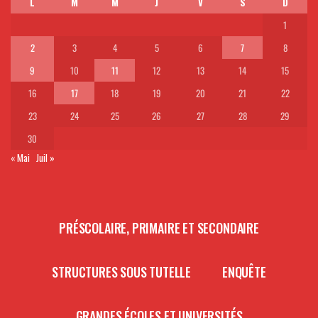
L
M
M
J
V
S
D
1
2
3
4
5
6
7
8
9
10
11
12
13
14
15
16
17
18
19
20
21
22
23
24
25
26
27
28
29
30
« Mai
Juil »
PRÉSCOLAIRE, PRIMAIRE ET SECONDAIRE
STRUCTURES SOUS TUTELLE
ENQUÊTE
GRANDES ÉCOLES ET UNIVERSITÉS