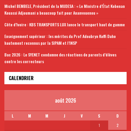
Michel BEMBELE, Président de la MUDESA : « Le Ministre d’État Kobenan
Kouassi Adjoumani a beaucoup fait pour Ananvouenou »
Côte d’Ivoire : KBS TRANSPORTS LUX lance le transport haut de gamme
Enseignement supérieur : les mérites du Prof Adoubryn Koffi Daho
hautement reconnus par la SIPAM et l’INSP
Bac 2026 : Le SYENET condamne des réactions de parents d’élèves
contre les correcteurs
CALENDRIER
août 2026
L
M
M
J
V
S
D
1
2