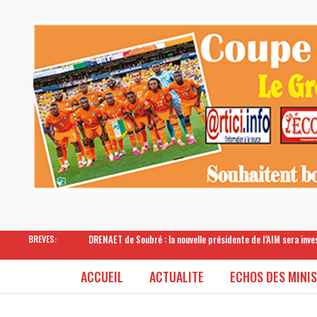
DRENAET de Soubré : la nouvelle présidente de l’AIM sera inv
BREVES:
ACCUEIL
ACTUALITE
ECHOS DES MINI