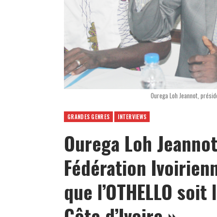
Ourega Loh Jeannot, préside
GRANDES GENRES
INTERVIEWS
Ourega Loh Jeannot
Fédération Ivoirienn
que l’OTHELLO soit l
Côte d’Ivoire »