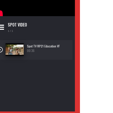
SPOT VIDEO
1
/ 1
Spot TV RP21 Education VF
00:36