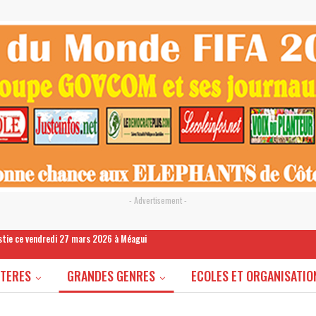
- Advertisement -
estie ce vendredi 27 mars 2026 à Méagui
STERES
GRANDES GENRES
ECOLES ET ORGANISATIO