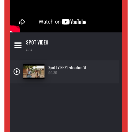
SPOT VIDEO
1
/ 1
Spot TV RP21 Education VF
00:36