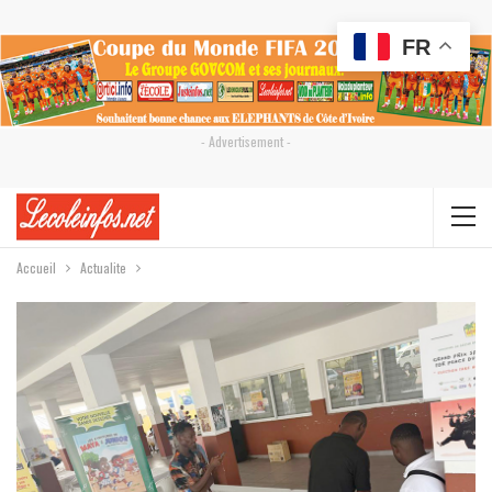
FR
- Advertisement -
Accueil
Actualite